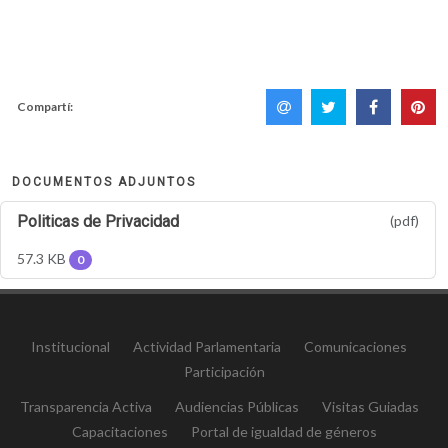
Compartí:
DOCUMENTOS ADJUNTOS
Politicas de Privacidad
(pdf)
57.3 KB
0
Institucional
Actividad Parlamentaria
Comunicaciones
Participación
Transparencia Activa
Audiencias Públicas
Visitas Guiadas
Capacitaciones
Portal de igualdad de géneros