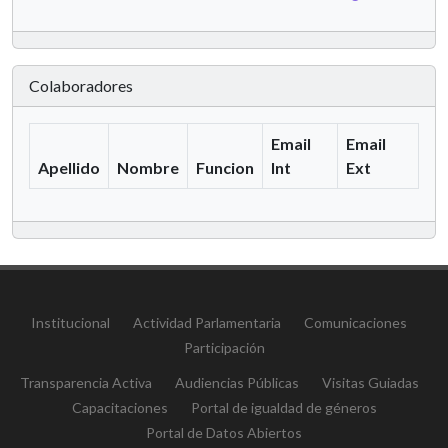
Colaboradores
Email
Email
Apellido
Nombre
Funcion
Int
Ext
Institucional
Actividad Parlamentaria
Comunicaciones
Participación
Transparencia Activa
Audiencias Públicas
Visitas Guiadas
Capacitaciones
Portal de igualdad de géneros
Portal de Datos Abiertos