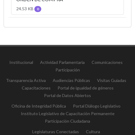
24.53 KB
0
Institucional
Actividad Parlamentaria
Comunicaciones
Participación
Transparencia Activa
Audiencias Públicas
Visitas Guiadas
Capacitaciones
Portal de igualdad de géneros
Portal de Datos Abiertos
Oficina de Integridad Pública
Portal Diálogo Legislativo
Instituto Legislativo de Capacitación Permanente
Participación Ciudadana
Legislaturas Conectadas
Cultura