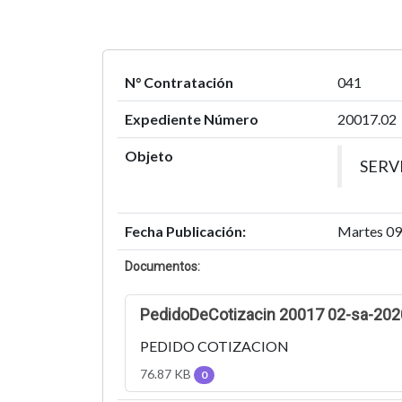
N° Contratación
041
Expediente Número
20017.02
Objeto
SERV
Fecha Publicación:
Martes 09 
Documentos:
PedidoDeCotizacin 20017 02-sa-202
PEDIDO COTIZACION
76.87 KB
0