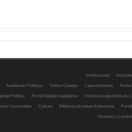
Institucional
Activida
Audiencias Públicas
Visitas Guiadas
Capacitaciones
Portal
gridad Pública
Portal Diálogo Legislativo
Instituto Legislativo de
aturas Conectadas
Cultura
Biblioteca Esteban Echeverría
Porta
Términos y Condic