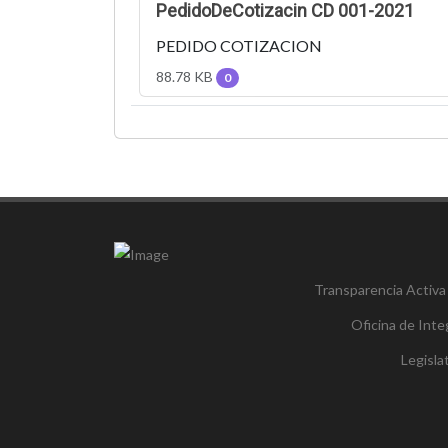
PedidoDeCotizacin CD 001-2021
PEDIDO COTIZACION
88.78 KB
0
Transparencia Activa
Oficina de Inte
Legisl