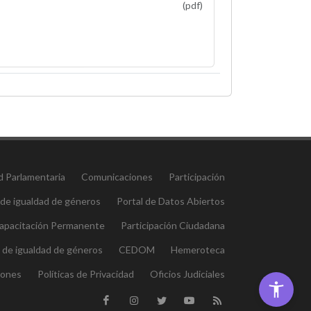
(pdf)
d Parlamentaria
Comunicaciones
Participación
 de igualdad de géneros
Portal de Datos Abiertos
 Capacitación Permanente
Participación Ciudadana
l de igualdad de géneros
CEDOM
Hemeroteca
iones
Políticas de Privacidad
Oficios Judiciales