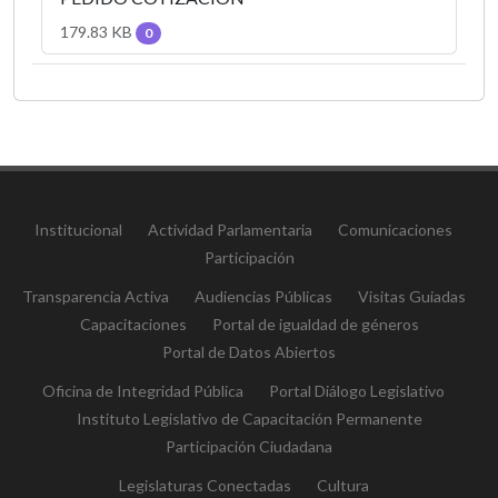
179.83 KB
0
Institucional
Actividad Parlamentaria
Comunicaciones
Participación
Transparencia Activa
Audiencias Públicas
Visitas Guiadas
Capacitaciones
Portal de igualdad de géneros
Portal de Datos Abiertos
Oficina de Integridad Pública
Portal Diálogo Legislativo
Instituto Legislativo de Capacitación Permanente
Participación Ciudadana
Legislaturas Conectadas
Cultura