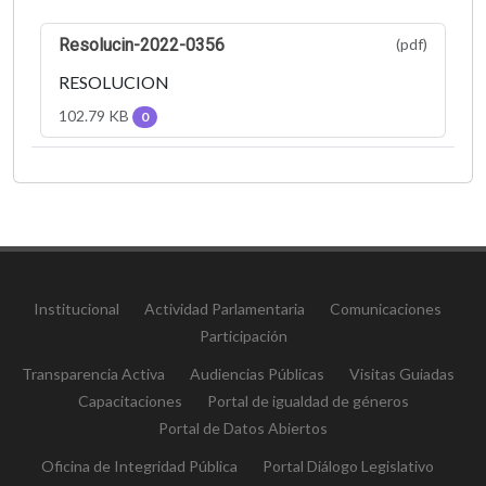
Resolucin-2022-0356
(pdf)
RESOLUCION
102.79 KB
0
Institucional
Actividad Parlamentaria
Comunicaciones
Participación
Transparencia Activa
Audiencias Públicas
Visitas Guiadas
Capacitaciones
Portal de igualdad de géneros
Portal de Datos Abiertos
Oficina de Integridad Pública
Portal Diálogo Legislativo