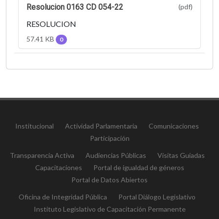
Resolucion 0163 CD 054-22
(pdf)
RESOLUCION
57.41 KB
0
Institucional
Actividad Parlamentaria
Comunicaciones
Participación
Transparencia Activa
Audiencias Públicas
Visitas Guiadas
Capacitaciones
Portal de igualdad de géneros
Portal de Datos Abiertos
Oficina de Integridad Pública
Portal Diálogo Legislativo
Instituto Legislativo de Capacitación Permanente