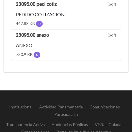
23095.00 ped. cotiz
(pdf)
PEDIDO COTIZACION
447.88 KB
0
23095.00 anexo
(pdf)
ANEXO
730.9 KB
0
Institucional
Actividad Parlamentaria
Comunicaciones
Participación
Transparencia Activa
Audiencias Públicas
Visitas Guiadas
Capacitaciones
Portal de igualdad de géneros