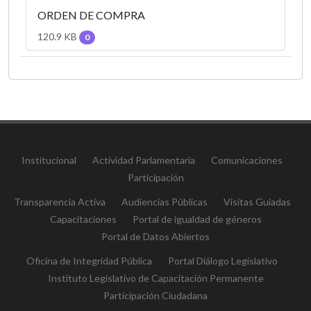
ORDEN DE COMPRA
120.9 KB
0
Institucional
Actividad Parlamentaria
Comunicaciones
Participación
Transparencia Activa
Audiencias Públicas
Visitas Guiadas
Capacitaciones
Portal de igualdad de géneros
Portal de Datos Abiertos
Oficina de Integridad Pública
Portal Diálogo Legislativo
Instituto Legislativo de Capacitación Permanente
Participación Ciudadana