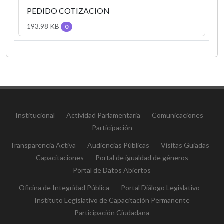
PEDIDO COTIZACION
193.98 KB
0
Institucional
Actividad Parlamentaria
Comunicaciones
Participación
Transparencia Activa
Audiencias Públicas
Visitas Guiadas
Capacitaciones
Portal de igualdad de géneros
Portal de Datos Abiertos
Oficina de Integridad Pública
Portal Diálogo Legislativo
Instituto Legislativo de Capacitación Permanente
Participación Ciudadana