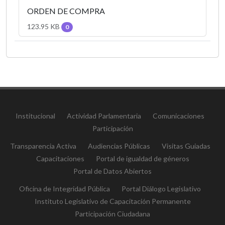
ORDEN DE COMPRA
123.95 KB
0
Institucional
Actividad Parlamentaria
Comunicaciones
Participación
Transparencia Activa
Audiencias Públicas
Visitas Guiadas
Capacitaciones
Portal de igualdad de géneros
Portal de Datos Abiertos
Oficina de Integridad Pública
Portal Diálogo Legislativo
Instituto Legislativo de Capacitación Permanente
Participación Ciudadana