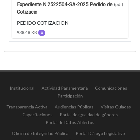
Expediente N 2522504-SA-2025 Pedido de
(pdf)
Cotizacin
PEDIDO COTIZACION
938.48 KB
0
Institucional
Actividad Parlamentaria
Comunicaciones
Participación
Transparencia Activa
Audiencias Públicas
Visitas Guiadas
Capacitaciones
Portal de igualdad de géneros
Portal de Datos Abiertos
Oficina de Integridad Pública
Portal Diálogo Legislativo