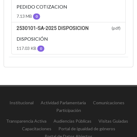
PEDIDO COTIZACION
7.13 MB
0
2530101-SA-2025 DISPOSICION
(pdf)
DISPOSICIÓN
117.03 KB
0
Institucional
Actividad Parlamentaria
Comunicaciones
Participación
Transparencia Activa
Audiencias Públicas
Visitas Guiadas
Capacitaciones
Portal de igualdad de géneros
Portal de Datos Abiertos