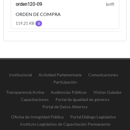
orden120-09
(pdf)
ORDEN DE COMPRA
119.21 KB
0
Institucional
Actividad Parlamentaria
Comunicaciones
Participación
Transparencia Activa
Audiencias Públicas
Visitas Guiadas
Capacitaciones
Portal de igualdad de géneros
Portal de Datos Abiertos
Oficina de Integridad Pública
Portal Diálogo Legislativo
Instituto Legislativo de Capacitación Permanente