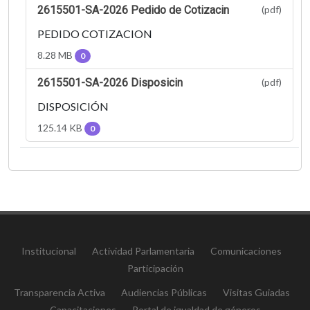
2615501-SA-2026 Pedido de Cotizacin
(pdf)
PEDIDO COTIZACION
8.28 MB
0
2615501-SA-2026 Disposicin
(pdf)
DISPOSICIÓN
125.14 KB
0
Institucional
Actividad Parlamentaria
Comunicaciones
Participación
Transparencia Activa
Audiencias Públicas
Visitas Guiadas
Capacitaciones
Portal de igualdad de géneros