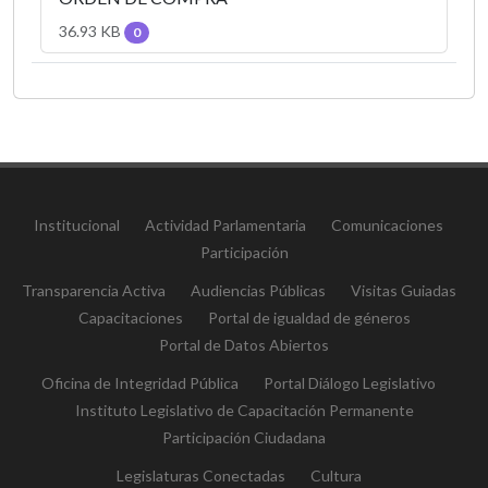
36.93 KB
0
Institucional
Actividad Parlamentaria
Comunicaciones
Participación
Transparencia Activa
Audiencias Públicas
Visitas Guiadas
Capacitaciones
Portal de igualdad de géneros
Portal de Datos Abiertos
Oficina de Integridad Pública
Portal Diálogo Legislativo
Instituto Legislativo de Capacitación Permanente
Participación Ciudadana
Legislaturas Conectadas
Cultura