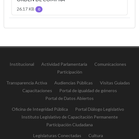
26.17 KB
0
Institucional
Actividad Parlamentaria
Comunicaciones
Participación
Transparencia Activa
Audiencias Públicas
Visitas Guiadas
Capacitaciones
Portal de igualdad de géneros
Portal de Datos Abiertos
Oficina de Integridad Pública
Portal Diálogo Legislativo
Instituto Legislativo de Capacitación Permanente
Participación Ciudadana
Legislaturas Conectadas
Cultura