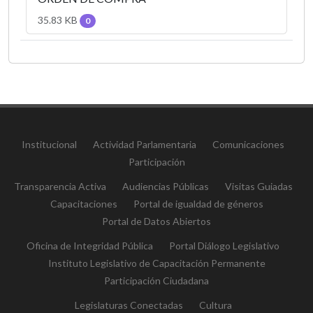
35.83 KB
0
Institucional
Actividad Parlamentaria
Comunicaciones
Participación
Transparencia Activa
Audiencias Públicas
Visitas Guiadas
Capacitaciones
Portal de igualdad de géneros
Portal de Datos Abiertos
Oficina de Integridad Pública
Portal Diálogo Legislativo
Instituto Legislativo de Capacitación Permanente
Participación Ciudadana
Legislaturas Conectadas
Cultura