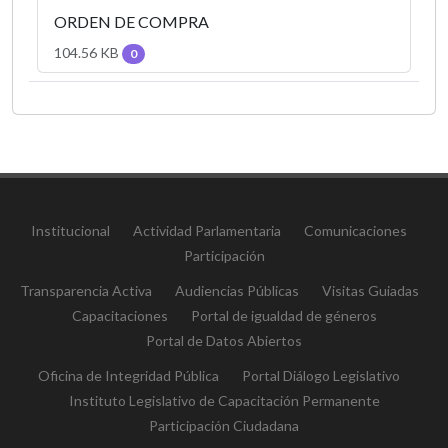
ORDEN DE COMPRA
104.56 KB
0
Institucional
Actividad Parlamentaria
Comunicaciones
Participación
Transparencia Activa
Audiencias Públicas
Visitas Guiadas
Capacitaciones
Portal de igualdad de géneros
Portal de Datos Abiertos
Oficina de Integridad Pública
Portal Diálogo Legislativo
Instituto Legislativo de Capacitación Permanente
Participación Ciudadana