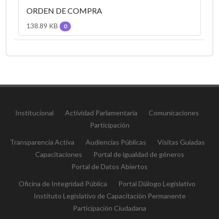
ORDEN DE COMPRA
138.89 KB
0
Institucional
Actividad Parlamentaria
Comunicaciones
Participación
Transparencia Activa
Audiencias Públicas
Visitas Guiadas
Capacitaciones
Portal de igualdad de géneros
Portal de Datos Abiertos
Oficina de Integridad Pública
Portal Diálogo Legislativo
Instituto Legislativo de Capacitación Permanente
Participación Ciudadana