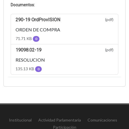
Documentos:
290-19 OrdProvISION
(pdf)
ORDEN DE COMPRA
71.71 KB
0
19098.02-19
(pdf)
RESOLUCION
135.13 KB
0
Institucional
Actividad Parlamentaria
Comunicaciones
Participación