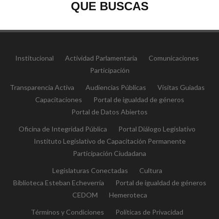
QUE BUSCAS
Institucional
Actividad Parlamentaria
Comunicaciones
Participación
Transparencia Activa
Audiencias Públicas
Visitas Guiadas
Capacitaciones
Portal de igualdad de géneros
Portal de Datos Abiertos
Oficina de Integridad Pública
Portal Diálogo Legislativo
Instituto Legislativo de Capacitación Permanente
Participación Ciudadana
Legislaturas Conectadas
Cultura
Biblioteca Esteban Echeverría
Portal de igualdad de géneros
CEDOM
Hemeroteca
Términos y Condiciones
Políticas de Privacidad