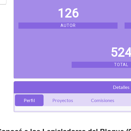
126
AUTOR
52
TOTAL
Detalles
Perfil
Proyectos
Comisiones