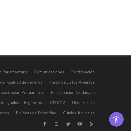
d Parlamentaria
Comunicaciones
Participación
 de igualdad de géneros
Portal de Datos Abiertos
 Capacitación Permanente
Participación Ciudadana
l de igualdad de géneros
CEDOM
Hemeroteca
iones
Políticas de Privacidad
Oficios Judiciales