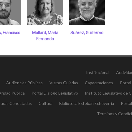
, Francisco
Mollard, María
Suárez, Guillermo
Fernanda
Institucional
Activida
Audiencias Públicas
Visitas Guiadas
Capacitaciones
Portal
gridad Pública
Portal Diálogo Legislativo
Instituto Legislativo de
aturas Conectadas
Cultura
Biblioteca Esteban Echeverría
Porta
Términos y Condic