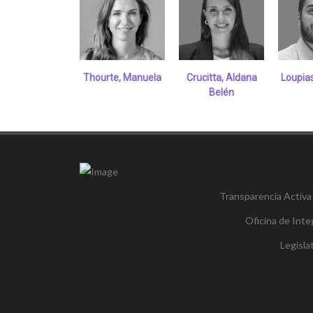
Thourte, Manuela
Crucitta, Aldana
Loupias
Belén
Transparencia Activa
Oficina de Inte
Legisl