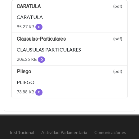
CARATULA
(pdf)
CARATULA
95.27 KB
0
Clausulas-Particulares
(pdf)
CLAUSULAS PARTICULARES
206.25 KB
0
Pliego
(pdf)
PLIEGO
73.88 KB
0
Institucional
Actividad Parlamentaria
Comunicaciones