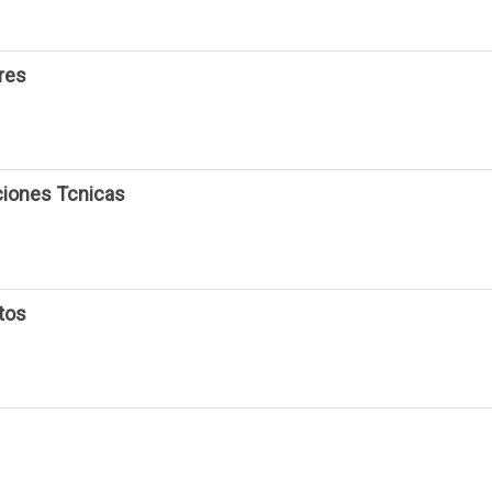
res
iones Tcnicas
tos