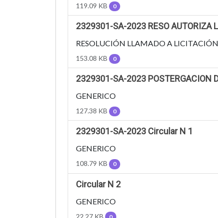
119.09 KB
0
2329301-SA-2023 RESO AUTORIZA
RESOLUCIÓN LLAMADO A LICITACIÓ
153.08 KB
0
2329301-SA-2023 POSTERGACION 
GENERICO
127.38 KB
0
2329301-SA-2023 Circular N 1
GENERICO
108.79 KB
0
Circular N 2
GENERICO
22.27 KB
0