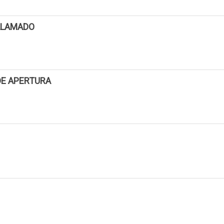
 LLAMADO
N
DE APERTURA