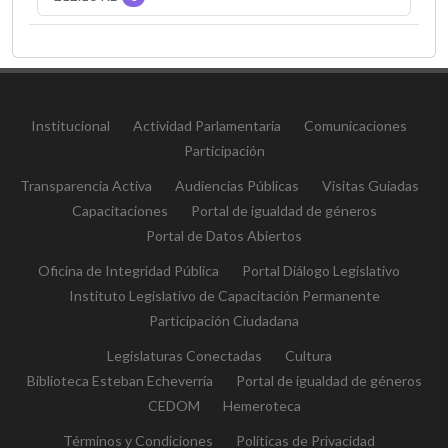
Institucional
Actividad Parlamentaria
Comunicaciones
Participación
Transparencia Activa
Audiencias Públicas
Visitas Guiadas
Capacitaciones
Portal de igualdad de géneros
Portal de Datos Abiertos
Oficina de Integridad Pública
Portal Diálogo Legislativo
Instituto Legislativo de Capacitación Permanente
Participación Ciudadana
Legislaturas Conectadas
Cultura
Biblioteca Esteban Echeverría
Portal de igualdad de géneros
CEDOM
Hemeroteca
Términos y Condiciones
Políticas de Privacidad