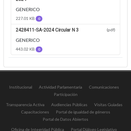
GENERICO
227.01 KB
0
2428411-SA-2024 Circular N 3
(pdf)
GENERICO
443.02 KB
0
Institucional
Actividad Parlamentaria
Comunicaciones
Participación
Transparencia Activa
Audiencias Públicas
Visitas Guiadas
Capacitaciones
Portal de igualdad de géneros
Portal de Datos Abiertos
Oficina de Integridad Pública
Portal Diálogo Legislativo