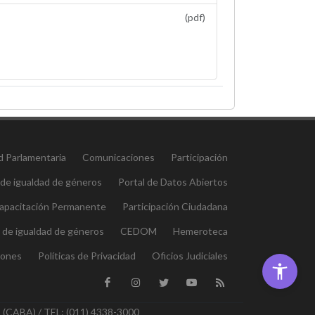
(pdf)
d Parlamentaria
Comunicaciones
Participación
 de igualdad de géneros
Portal de Datos Abiertos
 Capacitación Permanente
Participación Ciudadana
l de igualdad de géneros
CEDOM
Hemeroteca
iones
Políticas de Privacidad
Oficios Judiciales
ABA) / TEL: (011) 4338-3000