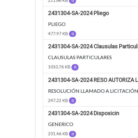
211.66 KB
0
2431304-SA-2024 Pliego
PLIEGO
477.97 KB
0
2431304-SA-2024 Clausulas Particul
CLAUSULAS PARTICULARES
1010.76 KB
0
2431304-SA-2024 RESO AUTORIZA
RESOLUCIÓN LLAMADO A LICITACIÓ
247.22 KB
0
2431304-SA-2024 Disposicin
GENERICO
231.46 KB
0