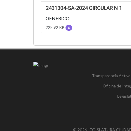
2431304-SA-2024 CIRCULAR N 1
GENERICO
228.92 KB
0
Transparencia Activa
Oficina de Inte
Legisl
© 2026 LEGISLATURA CIUDAD 