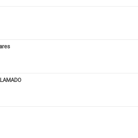
ares
 LLAMADO
N