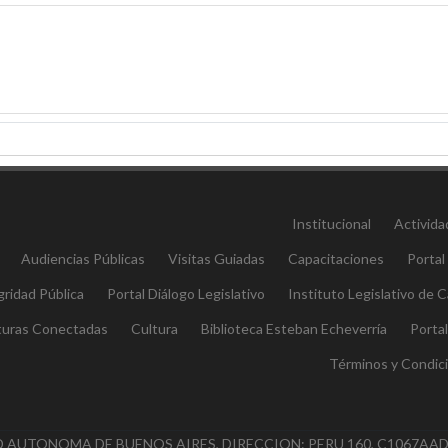
Institucional
Activida
Audiencias Públicas
Visitas Guiadas
Capacitaciones
Portal
gridad Pública
Portal Diálogo Legislativo
Instituto Legislativo de
aturas Conectadas
Cultura
Biblioteca Esteban Echeverría
Porta
Términos y Condic
AUTONOMA DE BUENOS AIRES, DIRECCION: PERU 160, C1067AAD (C