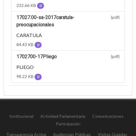
232.66 KB
0
17027.00-sa-2017caratula-
(pdf)
preocupacionales
CARATULA
84.43 KB
0
1702700-17Pliego
(pdf)
PLIEGO
98.22 KB
0
Institucional
Actividad Parlamentaria
Comunicaciones
Participación
Transparencia Activa
Audiencias Públicas
Visitas Guiadas