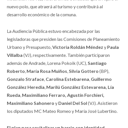
instancia. A su vez, valoraron las bondades que arrojará el
nuevo polo, que atraerá al turismo y contribuirá al
desarrollo económico de la comuna.
La Audiencia Pública estuvo encabezada por las
legisladoras que presiden las Comisiones de Planeamiento
Urbano y Presupuesto,
Victoria Roldán Méndez
y
Paula
Villalba
(VJ), respectivamente. También participaron
además de Andrade, Lorena Pokoik (UC),
Santiago
Roberto
,
María Rosa Muiños
,
Silvia Gottero
(BP),
Gonzalo Straface
,
Carolina Estebarena
,
Guillermo
González Heredia
,
Marilú González Estevarena,
Lía
Rueda
,
Maximiliano Ferraro, Agustín Forchieri,
Maximiliano Sahonero
y
Daniel Del Sol
(VJ). Asistieron
los diputados MC Mateo Romeo y María José Lubertino.