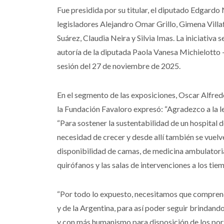
Fue presidida por su titular, el diputado Edgardo 
legisladores Alejandro Omar Grillo, Gimena Villaf
Suárez, Claudia Neira y Silvia Imas. La iniciativa
autoría de la diputada Paola Vanesa Michielotto –
sesión del 27 de noviembre de 2025.
En el segmento de las exposiciones, Oscar Alfred
la Fundación Favaloro expresó: “Agradezco a la leg
“Para sostener la sustentabilidad de un hospital 
necesidad de crecer y desde allí también se vue
disponibilidad de camas, de medicina ambulatoria
quirófanos y las salas de intervenciones a los ti
“Por todo lo expuesto, necesitamos que comprend
y de la Argentina, para así poder seguir brindan
y con más humanismo para disposición de los port