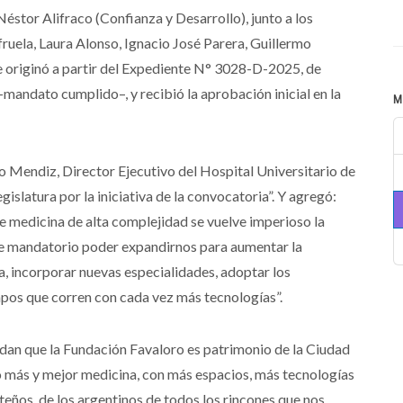
Néstor Alifraco (Confianza y Desarrollo), junto a los
ruela, Laura Alonso, Ignacio José Parera, Guillermo
 se originó a partir del Expediente N° 3028-D-2025, de
mandato cumplido–, y recibió la aprobación inicial en la
M
o Mendiz, Director Ejecutivo del Hospital Universitario de
islatura por la iniciativa de la convocatoria”. Y agregó:
de medicina de alta complejidad se vuelve imperioso la
lve mandatorio poder expandirnos para aumentar la
, incorporar nuevas especialidades, adoptar los
empos que corren con cada vez más tecnologías”.
an que la Fundación Favaloro es patrimonio de la Ciudad
do más y mejor medicina, con más espacios, más tecnologías
eños, de los argentinos de todos los rincones que nos