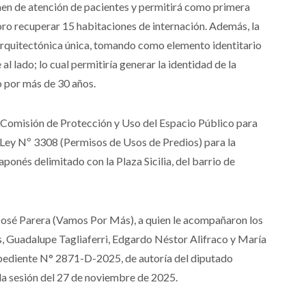
men de atención de pacientes y permitirá como primera
loro recuperar 15 habitaciones de internación. Además, la
rquitectónica única, tomando como elemento identitario
l lado; lo cual permitiría generar la identidad de la
o por más de 30 años.
a Comisión de Protección y Uso del Espacio Público para
 Ley Nº 3308 (Permisos de Usos de Predios) para la
aponés delimitado con la Plaza Sicilia, del barrio de
o José Parera (Vamos Por Más), a quien le acompañaron los
s, Guadalupe Tagliaferri, Edgardo Néstor Alifraco y María
Expediente N° 2871-D-2025, de autoría del diputado
 la sesión del 27 de noviembre de 2025.