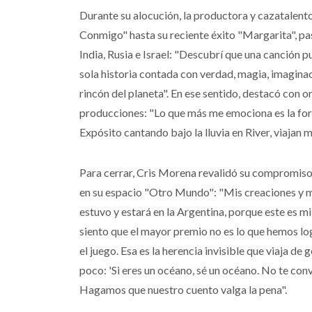
Durante su alocución, la productora y cazatalent
Conmigo" hasta su reciente éxito "Margarita", p
India, Rusia e Israel: "Descubrí que una canción 
sola historia contada con verdad, magia, imagina
rincón del planeta". En ese sentido, destacó con o
producciones: "Lo que más me emociona es la form
Expósito cantando bajo la lluvia en River, viajan 
Para cerrar, Cris Morena revalidó su compromiso 
en su espacio "Otro Mundo": "Mis creaciones y m
estuvo y estará en la Argentina, porque este es mi
siento que el mayor premio no es lo que hemos log
el juego. Esa es la herencia invisible que viaja d
poco: 'Si eres un océano, sé un océano. No te conv
Hagamos que nuestro cuento valga la pena".