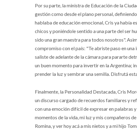
Por su parte, la ministra de Educación de la Ciu
gestión como desde el plano personal, definiend
hablaba de educación emocional, Cris ya había e
chicos y poniéndole sentido a una parte del ser h
sido una gran maestra para todos nosotros". Asimi
compromiso con el país: "Te abriste paso en una i
saliste de adelante de la cámara para pararte det
un buen momento para invertir en la Argentina; i
prender la luz y sembrar una semilla. Disfrutá est
Finalmente, la Personalidad Destacada, Cris More
un discurso cargado de recuerdos familiares y re
con una emoción difícil de expresar en palabras y
momentos de la vida, mi luz y mis compañeros de s
Romina, y ver hoy acá a mis nietos y a mi hijo Tom