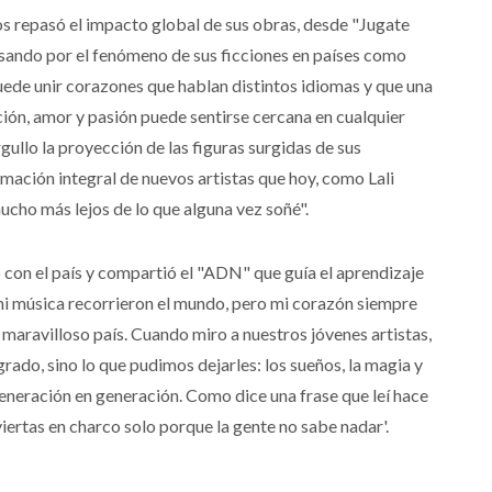
os repasó el impacto global de sus obras, desde "Jugate
asando por el fenómeno de sus ficciones en países como
puede unir corazones que hablan distintos idiomas y que una
ción, amor y pasión puede sentirse cercana en cualquier
rgullo la proyección de las figuras surgidas de sus
ación integral de nuevos artistas que hoy, como Lali
mucho más lejos de lo que alguna vez soñé".
con el país y compartió el "ADN" que guía el aprendizaje
i música recorrieron el mundo, pero mi corazón siempre
 maravilloso país. Cuando miro a nuestros jóvenes artistas,
rado, sino lo que pudimos dejarles: los sueños, la magia y
e generación en generación. Como dice una frase que leí hace
iertas en charco solo porque la gente no sabe nadar'.