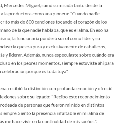
dad, Mercedes Miguel, sumó su mirada tanto desde la
o a la productora como una pionera: "Cuando nadie
scrito más de 600 canciones tocando el corazón de los
umano de la que nadie hablaba, que es el alma. En eso ha
smo, la funcionaria ponderó su rol como líder y su
ndustria que era pura y exclusivamente de caballeros,
rás y liderar. Además, nunca especulaste sobre cuándo era
ncluso en los peores momentos, siempre estuviste ahí para
a celebración porque es toda tuya".
na, recibió la distinción con profunda emoción y ofreció
flexiones sobre su legado: "Recibo este reconocimiento
 rodeada de personas que fueron mi nido en distintos
iempre. Siento la presencia infaltable en mi alma de
ás me hace vivir en la continuidad de mis sueños".