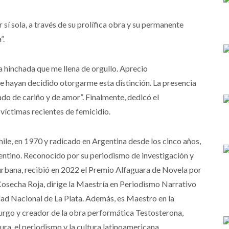
 sí sola, a través de su prolífica obra y su permanente
”.
a hinchada que me llena de orgullo. Aprecio
e hayan decidido otorgarme esta distinción. La presencia
ado de cariño y de amor”. Finalmente, dedicó el
víctimas recientes de femicidio.
ile, en 1970 y radicado en Argentina desde los cinco años,
gentino. Reconocido por su periodismo de investigación y
 urbana, recibió en 2022 el Premio Alfaguara de Novela por
 Cosecha Roja, dirige la Maestría en Periodismo Narrativo
dad Nacional de La Plata. Además, es Maestro en la
go y creador de la obra performática Testosterona,
ura, el periodismo y la cultura latinoamericana.