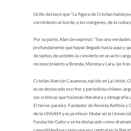
Grillo destacó que “La figura de Cristian habla por
corrimiento al borde, a los márgenes, de la cultura
Por su parte, Alarcón expresó: “Son una verdader
profundamente que hayan llegado hasta aquí y qu
de tantos de ustedes la convierte en un acto carg
reconocimiento a Brenda, Morena y Lara, las tres 
Cristian Alarcón Casanova, nacido en La Unión, Ch
es un destacado escritor y periodista chileno-ar
sus crónicas que fusionan literatura y etnografía
El tercer paraíso. Fundador de Revista Anfibia y
de la UNSAM y es profesor titular en la Universi
Fundación Gabo y se ha destacado como dramatur
consolidándose como una voz central en la literat