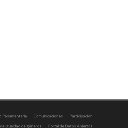
d Parlamentaria
Comunicaciones
Participación
 de igualdad de géneros
Portal de Datos Abiertos