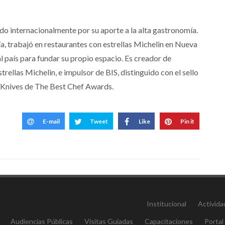
o internacionalmente por su aporte a la alta gastronomía.
, trabajó en restaurantes con estrellas Michelin en Nueva
l país para fundar su propio espacio. Es creador de
rellas Michelin, e impulsor de BIS, distinguido con el sello
Knives de The Best Chef Awards.
E-mail
Tweet
Like
Pin it
Institucional
Activida
Audiencias Públicas
Visitas Guiadas
Capacitaciones
Portal