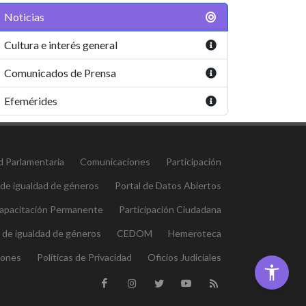
Noticias
Cultura e interés general
Comunicados de Prensa
Efemérides
d Parlamentaria
Comunicaciones
Participación
 de igualdad de géneros
Portal de Datos Abiertos
 Capacitación Permanente
Participación Ciudadana
l de igualdad de géneros
CEDOM
Hemeroteca
iones
Políticas de Privacidad
Oficios Judiciales