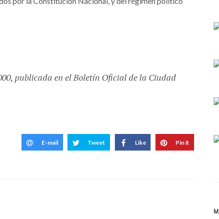
dos por la Constitución Nacional, y del régimen político
0, publicada en el Boletín Oficial de la Ciudad
E-mail
Tweet
Like
Pin it
M