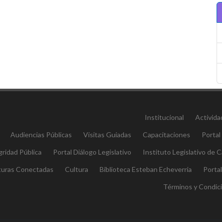
Institucional
Activida
Audiencias Públicas
Visitas Guiadas
Capacitaciones
Portal
gridad Pública
Portal Diálogo Legislativo
Instituto Legislativo de
aturas Conectadas
Cultura
Biblioteca Esteban Echeverría
Porta
Términos y Condic