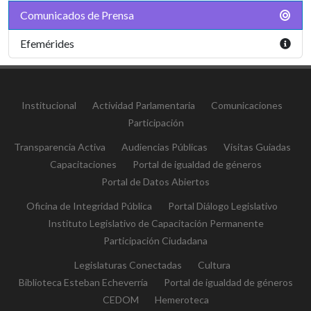
Comunicados de Prensa
Efemérides
Institucional
Actividad Parlamentaria
Comunicaciones
Participación
Transparencia Activa
Audiencias Públicas
Visitas Guiadas
Capacitaciones
Portal de igualdad de géneros
Portal de Datos Abiertos
Oficina de Integridad Pública
Portal Diálogo Legislativo
Instituto Legislativo de Capacitación Permanente
Participación Ciudadana
Legislaturas Conectadas
Cultura
Biblioteca Esteban Echeverría
Portal de igualdad de géneros
CEDOM
Hemeroteca