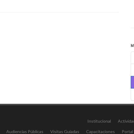
M
Institucional
Activida
Audiencias Públicas
Visitas Guiadas
Capacitaciones
Portal