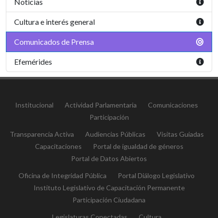
Noticias
Cultura e interés general
Comunicados de Prensa
Efemérides
Institucional
Actividad Parlamentaria
Comunicaciones
Participación
Transparencia Activa
Audiencias Públicas
Visitas Guiadas
Capacitaciones
Portal de igualdad de géneros
Portal de Datos Abiertos
Oficina de Integridad Pública
Portal Diálogo Legislativo
Instituto Legislativo de Capacitación Permanente
Participación Ciudadana
Legislaturas Conectadas
Cultura