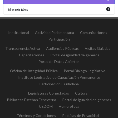
Efemérides
Institucional
Actividad Parlamentaria
Comunicaciones
Participación
Transparencia Activa
Audiencias Públicas
Visitas Guiadas
Capacitaciones
Portal de igualdad de géneros
Portal de Datos Abiertos
Oficina de Integridad Pública
Portal Diálogo Legislativo
Instituto Legislativo de Capacitación Permanente
Participación Ciudadana
Legislaturas Conectadas
Cultura
Biblioteca Esteban Echeverría
Portal de igualdad de géneros
CEDOM
Hemeroteca
Términos y Condiciones
Políticas de Privacidad