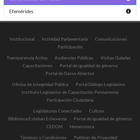
Efemérides
Institucional
Actividad Parlamentaria
Comunicaciones
Participación
Transparencia Activa
Audiencias Públicas
Visitas Guiadas
Capacitaciones
Portal de igualdad de géneros
Portal de Datos Abiertos
Oficina de Integridad Pública
Portal Diálogo Legislativo
Instituto Legislativo de Capacitación Permanente
Participación Ciudadana
Legislaturas Conectadas
Cultura
Biblioteca Esteban Echeverría
Portal de igualdad de géneros
CEDOM
Hemeroteca
Términos y Condiciones
Políticas de Privacidad