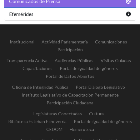
Comunicados de Prensa
Efemérides
Institucional
Actividad Parlamentaria
Comunicaciones
Participación
Transparencia Activa
Audiencias Públicas
Visitas Guiadas
Capacitaciones
Portal de igualdad de géneros
Portal de Datos Abiertos
Oficina de Integridad Pública
Portal Diálogo Legislativo
Instituto Legislativo de Capacitación Permanente
Participación Ciudadana
Legislaturas Conectadas
Cultura
Biblioteca Esteban Echeverría
Portal de igualdad de géneros
CEDOM
Hemeroteca