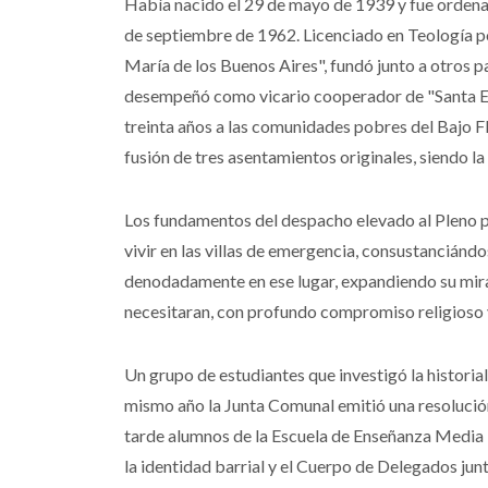
Había nacido el 29 de mayo de 1939 y fue ordenad
de septiembre de 1962. Licenciado en Teología po
María de los Buenos Aires", fundó junto a otros 
desempeñó como vicario cooperador de "Santa E
treinta años a las comunidades pobres del Bajo Flo
fusión de tres asentamientos originales, siendo l
Los fundamentos del despacho elevado al Pleno p
vivir en las villas de emergencia, consustanciánd
denodadamente en ese lugar, expandiendo su mira
necesitaran, con profundo compromiso religioso y
Un grupo de estudiantes que investigó la historial
mismo año la Junta Comunal emitió una resolució
tarde alumnos de la Escuela de Enseñanza Media 
la identidad barrial y el Cuerpo de Delegados junt