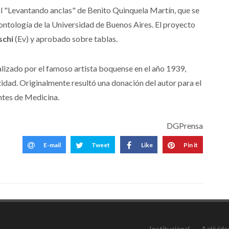
l "Levantando anclas" de Benito Quinquela Martín, que se
ntología de la Universidad de Buenos Aires. El proyecto
schi
(Ev) y aprobado sobre tablas.
alizado por el famoso artista boquense en el año 1939,
entidad. Originalmente resultó una donación del autor para el
ntes de Medicina.
DGPrensa
E-mail
Tweet
Like
Pin it
Institucional
Activida