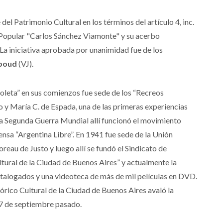
del Patrimonio Cultural en los términos del artículo 4, inc.
ca Popular "Carlos Sánchez Viamonte" y su acerbo
La iniciativa aprobada por unanimidad fue de los
boud
(VJ).
coleta” en sus comienzos fue sede de los “Recreos
to y María C. de Espada, una de las primeras experiencias
 la Segunda Guerra Mundial allí funcionó el movimiento
ensa “Argentina Libre”. En 1941 fue sede de la Unión
reau de Justo y luego allí se fundó el Sindicato de
ltural de la Ciudad de Buenos Aires” y actualmente la
alogados y una videoteca de más de mil películas en DVD.
rico Cultural de la Ciudad de Buenos Aires avaló la
 17 de septiembre pasado.