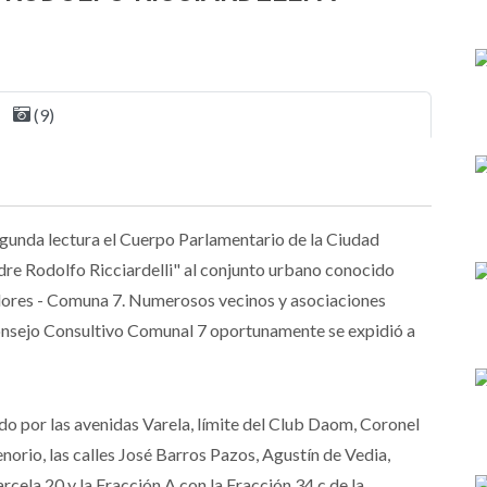
(9)
gunda lectura el Cuerpo Parlamentario de la Ciudad
e Rodolfo Ricciardelli" al conjunto urbano conocido
Flores - Comuna 7. Numerosos vecinos y asociaciones
onsejo Consultivo Comunal 7 oportunamente se expidió a
do por las avenidas Varela, límite del Club Daom, Coronel
norio, las calles José Barros Pazos, Agustín de Vedia,
rcela 20 y la Fracción A con la Fracción 34 c de la