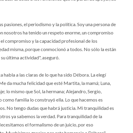
s pasiones, el periodismo y la política. Soy una persona de
on nosotros ha tenido un respeto enorme, un compromiso
, el compromiso y la capacidad profesional de los
ociedad misma, porque conmocionó a todos. No sólo la están
 su última actividad", aseguró.
 habla a las claras de lo que ha sido Débora. La elegí
Me da mucha felicidad que esté Martita, la mamá; Luna,
je; lo mismo que Sol, la hermana; Alejandro, Sergio,
o como familia lo construyó ella. Lo que hacemos es
os. No tengo dudas que habrá justicia. Mi tranquilidad es
tros ya sabemos la verdad. Para tranquilidad de la
Necesitamos el formalismo de un juicio, por eso
nte. Muchísimas gracias por este homenaje a Débora",