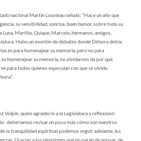
tado nacional Martín Lousteau señaló: "Hace un año que
igencia, su sensibilidad, sonrisa, buen humor, sobre todo su
 a Luna, Martita, Quique, Marcelo, hermanos, amigos,
Legislatura. Hubo un montón de debates donde Débora debía
istas es para homenajear su memoria, pero no para
.. es homenajear su memoria, no olvidarnos de por qué
irve para todos quienes especulan con que se olvide.
ébora".
z Volpin, quien agradeció a la Legislatura y reflexionó:
ió- deberíamos revisar un poco más cómo son nuestros
de la tranquilidad espiritual podemos seguir adelante, los
erzas. Gracias a los remolones que no paran de apoyar, de