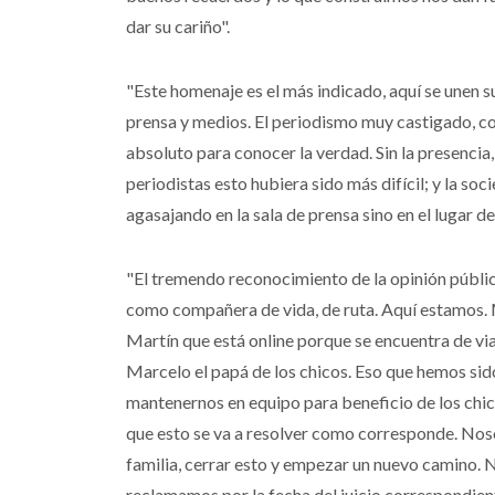
dar su cariño".
"Este homenaje es el más indicado, aquí se unen su
prensa y medios. El periodismo muy castigado, c
absoluto para conocer la verdad. Sin la presencia
periodistas esto hubiera sido más difícil; y la s
agasajando en la sala de prensa sino en el lugar de
"El tremendo reconocimiento de la opinión pública
como compañera de vida, de ruta. Aquí estamos. 
Martín que está online porque se encuentra de via
Marcelo el papá de los chicos. Eso que hemos sid
mantenernos en equipo para beneficio de los chic
que esto se va a resolver como corresponde. Noso
familia, cerrar esto y empezar un nuevo camino. 
reclamamos por la fecha del juicio correspondie