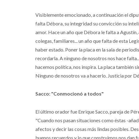
Visiblemente emocionado, a continuación el dipu
falta Débora, su integridad su convicción su intel
amor. Hace un año que Débora le falta a Agustín,
colegas, familiares... un año que falta de esta 
haber estado. Poner la placa en la sala de period
recordarla. A ninguno de nosotros nos hace falta.
hacemos política, nos inspira. La placa también s
Ninguno de nosotros va a hacerlo. Justicia por D
Sacco: "Conmocionó a todos"
El último orador fue Enrique Sacco, pareja de Pére
"Cuando nos pasan situaciones como éstas -añad
afectos y decir las cosas más lindas posibles. Des
buenos recuerdos y lo que construimos nos dan fu