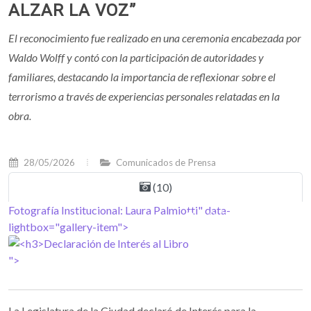
ALZAR LA VOZ”
El reconocimiento fue realizado en una ceremonia encabezada por
Waldo Wolff y contó con la participación de autoridades y
familiares, destacando la importancia de reflexionar sobre el
terrorismo a través de experiencias personales relatadas en la
obra.
28/05/2026
Comunicados de Prensa
(10)
Fotografía Institucional: Laura Palmiotti" data-
F
lightbox="gallery-item">
l
">
"
La Legislatura de la Ciudad declaró de Interés para la