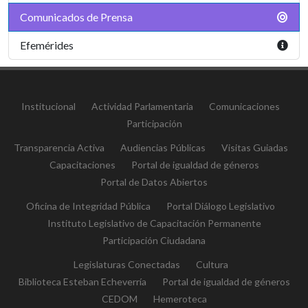
Comunicados de Prensa
Efemérides
Institucional
Actividad Parlamentaria
Comunicaciones
Participación
Transparencia Activa
Audiencias Públicas
Visitas Guiadas
Capacitaciones
Portal de igualdad de géneros
Portal de Datos Abiertos
Oficina de Integridad Pública
Portal Diálogo Legislativo
Instituto Legislativo de Capacitación Permanente
Participación Ciudadana
Legislaturas Conectadas
Cultura
Biblioteca Esteban Echeverría
Portal de igualdad de géneros
CEDOM
Hemeroteca