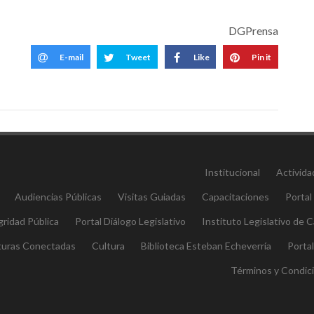
DGPrensa
E-mail
Tweet
Like
Pin it
Institucional
Activida
Audiencias Públicas
Visitas Guiadas
Capacitaciones
Portal
gridad Pública
Portal Diálogo Legislativo
Instituto Legislativo de
aturas Conectadas
Cultura
Biblioteca Esteban Echeverría
Porta
Términos y Condic