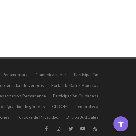
d Parlamentaria
Comunicaciones
Participación
 de igualdad de géneros
Portal de Datos Abiertos
 Capacitación Permanente
Participación Ciudadana
l de igualdad de géneros
CEDOM
Hemeroteca
iones
Políticas de Privacidad
Oficios Judiciales