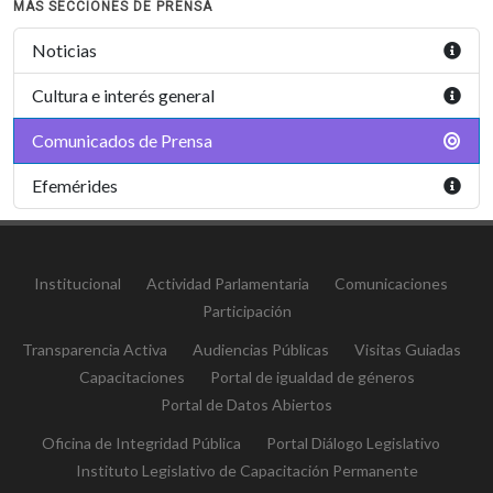
MAS SECCIONES DE PRENSA
Noticias
Cultura e interés general
Comunicados de Prensa
Efemérides
Institucional
Actividad Parlamentaria
Comunicaciones
Participación
Transparencia Activa
Audiencias Públicas
Visitas Guiadas
Capacitaciones
Portal de igualdad de géneros
Portal de Datos Abiertos
Oficina de Integridad Pública
Portal Diálogo Legislativo
Instituto Legislativo de Capacitación Permanente