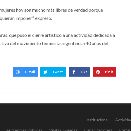
as mujeres hoy son mucho más libres de verdad porque
 quieran imponer”, expresó.
s, que puso el cierre artístico a una actividad dedicada a
ctiva del movimiento feminista argentino, a 40 años del
E-mail
Tweet
Like
Pin it
Institucional
Activida
Audiencias Públicas
Visitas Guiadas
Capacitaciones
Portal