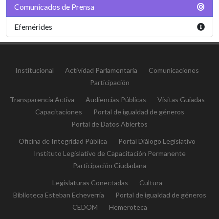
Comunicados de Prensa
Efemérides
Institucional
Actividad Parlamentaria
Comunicaciones
Participación
Transparencia Activa
Audiencias Públicas
Visitas Guiadas
Capacitaciones
Portal de igualdad de géneros
Portal de Datos Abiertos
Oficina de Integridad Pública
Portal Diálogo Legislativo
Instituto Legislativo de Capacitación Permanente
Participación Ciudadana
Legislaturas Conectadas
Cultura
Biblioteca Esteban Echeverría
Portal de igualdad de géneros
CEDOM
Hemeroteca